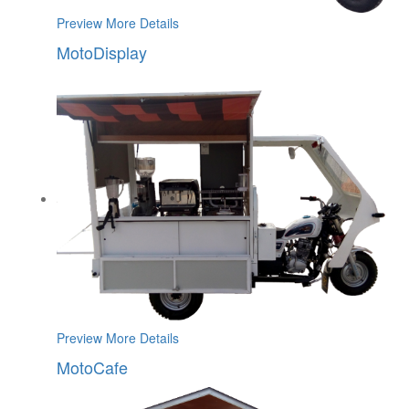
Preview
More Details
MotoDisplay
Preview
More Details
MotoCafe